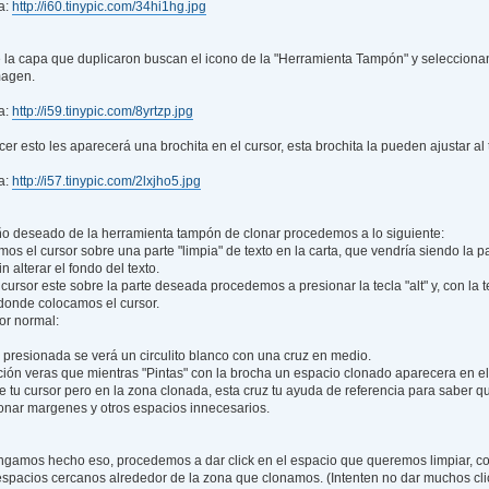
a:
http://i60.tinypic.com/34hi1hg.jpg
 la capa que duplicaron buscan el icono de la "Herramienta Tampón" y selecciona
magen.
a:
http://i59.tinypic.com/8yrtzp.jpg
er esto les aparecerá una brochita en el cursor, esta brochita la pueden ajustar
a:
http://i57.tinypic.com/2lxjho5.jpg
ño deseado de la herramienta tampón de clonar procedemos a lo siguiente:
os el cursor sobre una parte "limpia" de texto en la carta, que vendría siendo la 
in alterar el fondo del texto.
cursor este sobre la parte deseada procedemos a presionar la tecla "alt" y, con la 
 donde colocamos el cursor.
sor normal:
t" presionada se verá un circulito blanco con una cruz en medio.
nción veras que mientras "Pintas" con la brocha un espacio clonado aparecera en 
e tu cursor pero en la zona clonada, esta cruz tu ayuda de referencia para saber 
lonar margenes y otros espacios innecesarios.
ngamos hecho eso, procedemos a dar click en el espacio que queremos limpiar, c
espacios cercanos alrededor de la zona que clonamos. (Intenten no dar muchos clic