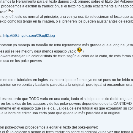
namos la Herramienta para el texto damos click primero sobre el título del Pokep
y procedemos a escribir la traducción, si el texto no queda exactamente alineado con
over"
.
nto ¿no?, esto es normal al principio, una vez ya escrito seleccionan el texto que a
exto como los tengo en la imagen, o si prefieren los pueden ajustar antes de escribir
a:
http://i59.tinypic.com/29aqtt2.jpg
otaron yo manejo un tamaño de letra ligeramente más grande que el original, esto
ues así se lee mejor y deja menos espacio vacío
)
wers manejan un color distinto de texto según el color de la carta, de esta forma e
se usa en los poke-powers:
 en otros tutoriales en ingles usan otro tipo de fuente, yo no sé pues no he leído n
pinión se ve bonita y bastante parecida a la original, pero igual si encuentran un
Les recuerdo que TODO varia en una carta, tanto el subtipo de texto (bold, regular,
 los textos de los ataques y de los poke-powers dependiendo de la CANTIDAD de 
ente en el espacio que se le da. La idea de este tutorial es que expandan su co
io a la hora de editar una carta para que quede lo más parecida a la original.
o del poke-power procedemos a editar el texto del poke-power:
n el título colocan y pegan el texto traducido sobre el original y una vez que teng