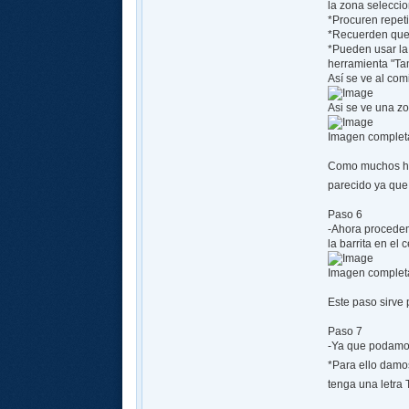
la zona seleccio
*Procuren repeti
*Recuerden que 
*Pueden usar la 
herramienta "Ta
Así se ve al com
Asi se ve una z
Imagen complet
Como muchos hab
parecido ya que
Paso 6
-Ahora procedem
la barrita en el
Imagen complet
Este paso sirve 
Paso 7
-Ya que podamos 
*Para ello damos
tenga una letra 