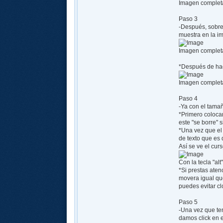
Imagen complet
Paso 3
-Después, sobre
muestra en la i
Imagen complet
*Después de hac
Imagen complet
Paso 4
-Ya con el tama
*Primero colocam
este "se borre" s
*Una vez que el 
de texto que es
Así se ve el cur
Con la tecla "al
*Si prestas ate
movera igual qu
puedes evitar c
Paso 5
-Una vez que te
damos click en 