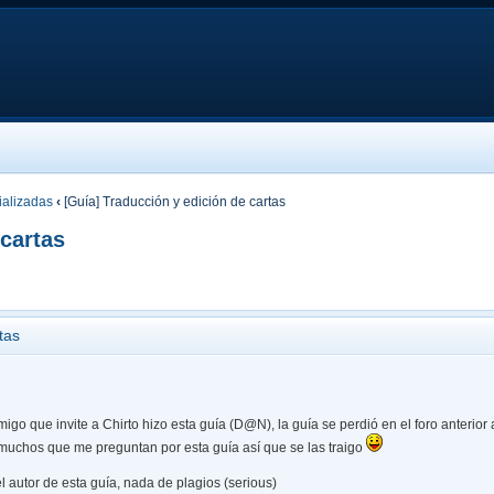
ializadas
‹
[Guía] Traducción y edición de cartas
 cartas
tas
go que invite a Chirto hizo esta guía (D@N), la guía se perdió en el foro anterior
uchos que me preguntan por esta guía así que se las traigo
l autor de esta guía, nada de plagios (serious)