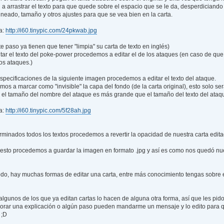
 a arrastrar el texto para que quede sobre el espacio que se le da, desperdician
lineado, tamaño y otros ajustes para que se vea bien en la carta.
a:
http://i60.tinypic.com/24pkwab.jpg
e paso ya tienen que tener "limpia" su carta de texto en inglés)
tar el texto del poke-power procedemos a editar el de los ataques (en caso de 
os ataques.)
specificaciones de la siguiente imagen procedemos a editar el texto del ataque.
mos a marcar como "invisible" la capa del fondo (de la carta original), esto solo se
el tamaño del nombre del ataque es más grande que el tamaño del texto del ataq
a:
http://i60.tinypic.com/5f28ah.jpg
erminados todos los textos procedemos a revertir la opacidad de nuestra carta edi
esto procedemos a guardar la imagen en formato .jpg y así es como nos quedó nue
odo, hay muchas formas de editar una carta, entre más conocimiento tengas sobre
gunos de los que ya editan cartas lo hacen de alguna otra forma, así que les pido qu
rar una explicación o algún paso pueden mandarme un mensaje y lo edito para q
 ;D