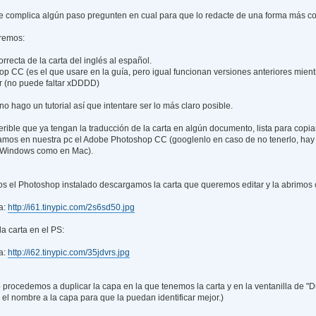
 le complica algún paso pregunten en cual para que lo redacte de una forma más c
remos:
orrecta de la carta del inglés al español.
 CC (es el que usare en la guía, pero igual funcionan versiones anteriores mient
ar (no puede faltar xDDDD)
o hago un tutorial así que intentare ser lo más claro posible.
erible que ya tengan la traducción de la carta en algún documento, lista para copia
amos en nuestra pc el Adobe Photoshop CC (googlenlo en caso de no tenerlo, hay 
n Windows como en Mac).
s el Photoshop instalado descargamos la carta que queremos editar y la abrimos c
a:
http://i61.tinypic.com/2s6sd50.jpg
la carta en el PS:
a:
http://i62.tinypic.com/35jdvrs.jpg
 procedemos a duplicar la capa en la que tenemos la carta y en la ventanilla de "D
l nombre a la capa para que la puedan identificar mejor.)