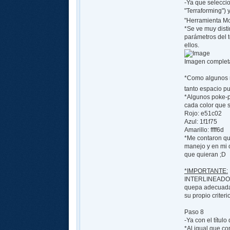
-Ya que seleccio
"Terraforming") 
"Herramienta M
*Se ve muy disti
parámetros del t
ellos.
Imagen complet
*Como algunos n
tanto espacio p
*Algunos poke-po
cada color que 
Rojo: e51c02
Azul: 1f1f75
Amarillo: ffff6d
*Me contaron que
manejo y en mi o
que quieran ;D
*IMPORTANTE:
INTERLINEADO en
quepa adecuadam
su propio criter
Paso 8
-Ya con el títul
*Al igual que co