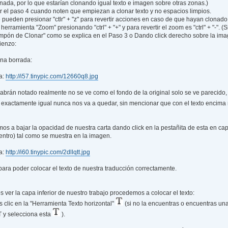
nada, por lo que estarían clonando igual texto e imagen sobre otras zonas.)
r el paso 4 cuando noten que empiezan a clonar texto y no espacios limpios.
pueden presionar "ctlr" + "z" para revertir acciones en caso de que hayan clonado
herramienta "Zoom" presionando "ctrl" + "+" y para revertir el zoom es "ctrl" + "-". 
mpón de Clonar" como se explica en el Paso 3 o Dando click derecho sobre la ima
ienzo:
ona borrada:
a:
http://i57.tinypic.com/12660q8.jpg
rán notado realmente no se ve como el fondo de la original solo se ve parecido
 exactamente igual nunca nos va a quedar, sin mencionar que con el texto encima 
os a bajar la opacidad de nuestra carta dando click en la pestañita de esta en c
 centro) tal como se muestra en la imagen.
a:
http://i60.tinypic.com/2dllqtt.jpg
para poder colocar el texto de nuestra traducción correctamente.
ver la capa inferior de nuestro trabajo procedemos a colocar el texto:
 clic en la "Herramienta Texto horizontal"
(si no la encuentras o encuentras una
T y selecciona esta
).