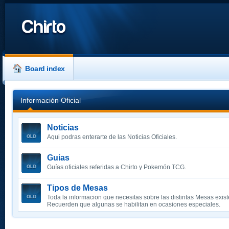
Chirto
Board index
Información Oficial
Noticias
Aqui podras enterarte de las Noticias Oficiales.
Guias
Guías oficiales referidas a Chirto y Pokemón TCG.
Tipos de Mesas
Toda la informacion que necesitas sobre las distintas Mesas exist
Recuerden que algunas se habilitan en ocasiones especiales.