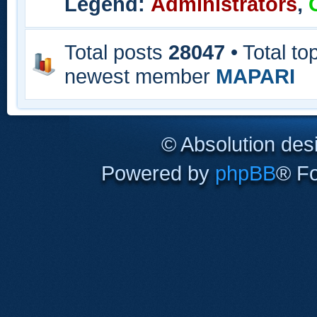
Legend:
Administrators
,
Total posts
28047
• Total to
newest member
MAPARI
© Absolution des
Powered by
phpBB
® F