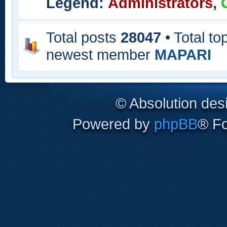
Legend:
Administrators
,
Total posts
28047
• Total to
newest member
MAPARI
© Absolution des
Powered by
phpBB
® F