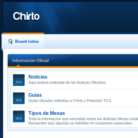
Chirto
Board index
Información Oficial
Noticias
Aqui podras enterarte de las Noticias Oficiales.
Guias
Guías oficiales referidas a Chirto y Pokemón TCG.
Tipos de Mesas
Toda la informacion que necesitas sobre las distintas Mesas exist
Recuerden que algunas se habilitan en ocasiones especiales.